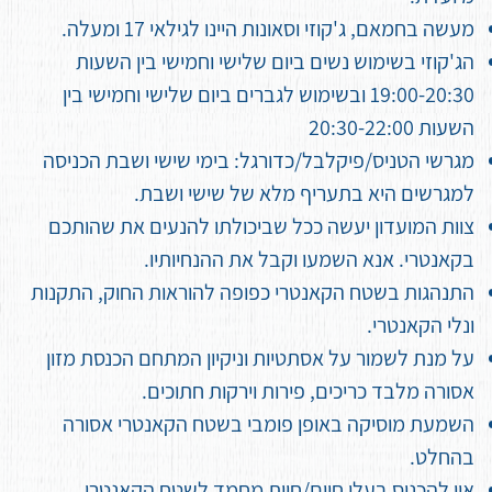
מעשה בחמאם, ג'קוזי וסאונות היינו לגילאי 17 ומעלה.
הג'קוזי בשימוש נשים ביום שלישי וחמישי בין השעות
19:00-20:30 ובשימוש לגברים ביום שלישי וחמישי בין
השעות 20:30-22:00
מגרשי הטניס/פיקלבל/כדורגל: בימי שישי ושבת הכניסה
למגרשים היא בתעריף מלא של שישי ושבת.
צוות המועדון יעשה ככל שביכולתו להנעים את שהותכם
בקאנטרי. אנא השמעו וקבל את ההנחיותיו.
התנהגות בשטח הקאנטרי כפופה להוראות החוק, התקנות
ונלי הקאנטרי.
על מנת לשמור על אסתטיות וניקיון המתחם הכנסת מזון
אסורה מלבד כריכים, פירות וירקות חתוכים.
השמעת מוסיקה באופן פומבי בשטח הקאנטרי אסורה
בהחלט.
אין להכניס בעלי חיים/חיות מחמד לשטח הקאנטרי.