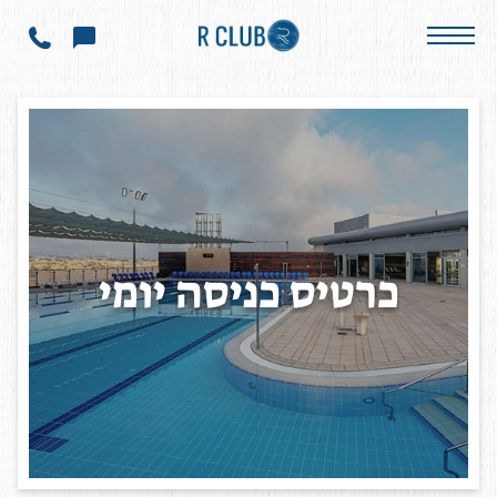
כרטיס כניסה יומי
כ
ר
ט
י
ס
כ
נ
י
ס
ה
י
ו
מ
י