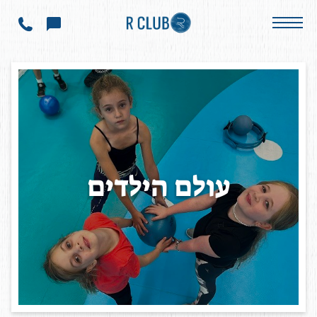
עולם הילדים
ע
ו
ל
ם
ה
י
ל
ד
י
ם