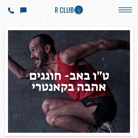
הודעות ועדכונים
ט"ו באב- חוגגים אהבה בקאנטרי
ט
"
ו
ב
א
ב
-
ח
ו
ג
ג
י
ם
א
ה
ב
ה
ב
ק
א
נ
ט
ר
י