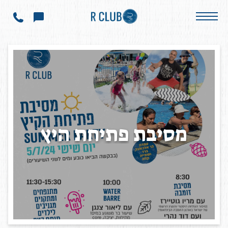
הודעות ועדכונים
מסיבת פתיחת היץ
מ
ס
י
ב
ת
פ
ת
י
ח
ת
ה
י
ץ