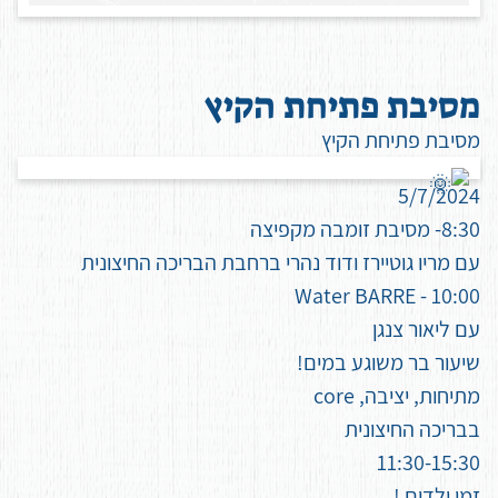
מ
ס
י
ב
ת
פ
ת
י
ח
ת
ה
ק
י
ץ
מסיבת פתיחת הקיץ
5/7/2024
8:30- מסיבת זומבה מקפיצה
עם מריו גוטיירז ודוד נהרי ברחבת הבריכה החיצונית
10:00 - Water BARRE
עם ליאור צנגן
שיעור בר משוגע במים!
מתיחות, יציבה, core
בבריכה החיצונית
11:30-15:30
זמן ילדים !